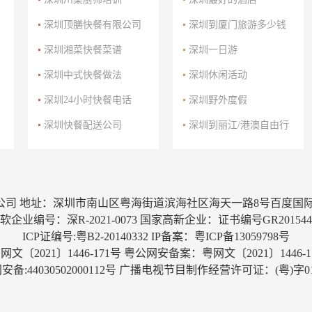
深圳顶膳快餐有限公司
深圳到厦门旅游多少钱
深圳湘菜快餐菜谱
深圳一日游
深圳中式快餐做法
深圳休闲活动
深圳24小时快餐电话
深圳野外度假
深圳快餐配送公司
深圳到丽江/港澳自由行
限公司 地址：深圳市南山区粤海街道滨海社区海天一路8号百度国际大
企业编号：深R-2021-0073 国家高新企业：证书编号GR2015442
ICP证编号:粤B2-20140332 IP备案：
粤ICP备13059798号
网文〔2021〕1446-171号
粤公网安备案：粤网文〔2021〕1446-1
备:44030502000112号
广播电视节目制作经营许可证：(粤)字01