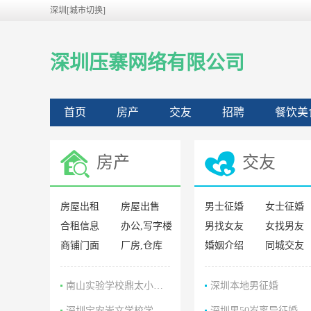
深圳[城市切换]
深圳压寨网络有限公司
首页
房产
交友
招聘
餐饮美
房产
交友
房屋出租
房屋出售
男士征婚
女士征婚
合租信息
办公,写字楼
男找女友
女找男友
商铺门面
厂房,仓库
婚姻介绍
同城交友
南山实验学校鼎太小学部学区房
深圳本地男征婚
深圳宝安崇文学校学区房
深圳男50岁离异征婚照片