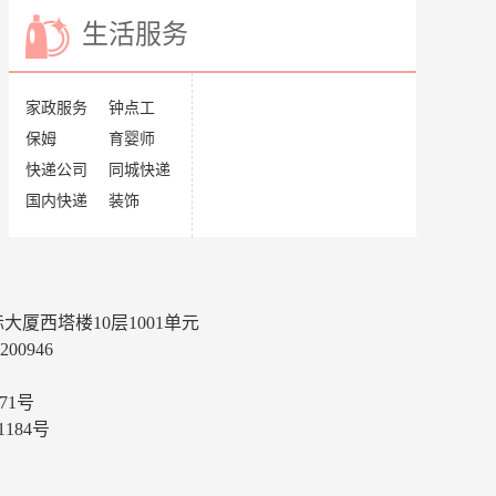
生活服务
家政服务
钟点工
保姆
育婴师
快递公司
同城快递
国内快递
装饰
厦西塔楼10层1001单元
00946
71号
184号